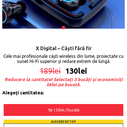
X Digital – Căști fără fir
Cele mai profesionale căști wireless din lume, proiectate cu
sunet Hi-Fi superior și redare extrem de lungă.
189
lei
130
lei
Reducere la cantitate! Selectați 3 bucăți și economisiți
66lei pe bucată.
Alegeți cantitatea:
1x
130lei / bucată
ALEGERE DE TOP