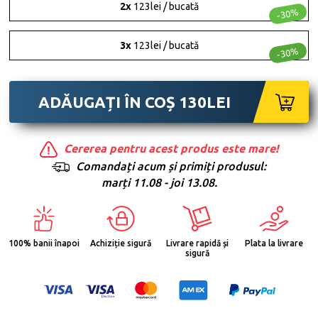
2x
123lei / bucată
-30%
3x
123lei / bucată
-30%
ADĂUGAȚI ÎN COȘ
130
LEI
Cererea pentru acest produs este mare!
Comandați acum și primiți produsul:
marți 11.08 - joi 13.08.
100% banii înapoi
Achiziție sigură
Livrare rapidă și
Plata la livrare
sigură