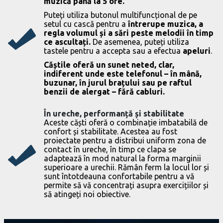
muzică până la 5 ore.
Puteți utiliza butonul multifuncțional de pe
setul cu cască pentru a
întrerupe muzica, a
regla volumul și a sări peste melodii în timp
ce ascultați.
De asemenea, puteți utiliza
tastele pentru a accepta sau a efectua
apeluri
.
Căștile oferă un sunet neted, clar,
indiferent unde este telefonul – în mână,
buzunar, în jurul brațului sau pe raftul
benzii de alergat – fără cabluri.
În ureche, performanță și stabilitate
Aceste căști oferă o combinație imbatabilă de
confort și stabilitate. Acestea au fost
proiectate pentru a distribui uniform zona de
contact în ureche, în timp ce clapa se
adaptează în mod natural la forma marginii
superioare a urechii. Rămân ferm la locul lor și
sunt întotdeauna confortabile pentru a vă
permite să vă concentrați asupra exercițiilor și
să atingeți noi obiective.