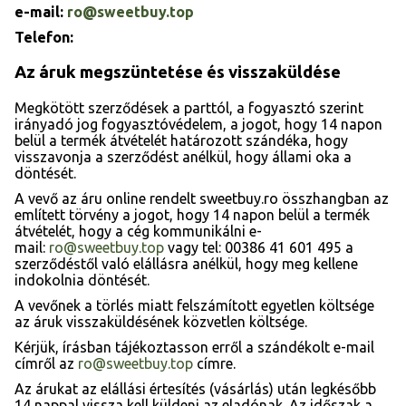
e-mail:
ro@sweetbuy.top
Telefon:
Az áruk megszüntetése és visszaküldése
Megkötött szerződések a parttól, a fogyasztó szerint
irányadó jog fogyasztóvédelem, a jogot, hogy 14 napon
belül a termék átvételét határozott szándéka, hogy
visszavonja a szerződést anélkül, hogy állami oka a
döntését.
A vevő az áru online rendelt sweetbuy.ro összhangban az
említett törvény a jogot, hogy 14 napon belül a termék
átvételét, hogy a cég kommunikálni e-
mail:
ro@sweetbuy.top
vagy tel: 00386 41 601 495 a
szerződéstől való elállásra anélkül, hogy meg kellene
indokolnia döntését.
A vevőnek a törlés miatt felszámított egyetlen költsége
az áruk visszaküldésének közvetlen költsége.
Kérjük, írásban tájékoztasson erről a szándékolt e-mail
címről az
ro@sweetbuy.top
címre.
Az árukat az elállási értesítés (vásárlás) után legkésőbb
14 nappal vissza kell küldeni az eladónak. Az időszak a