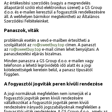
Az értékesítési szerződés (vagyis a megrendelés
állapotáról szóló első elektronikus üzenet) a GS Group
d.o.o. és e-mailen keresztül a fogyasztók rendelkezésére
áll. A webhelyen bármikor megtekintheti az Általános
Szerződési Feltételeinket.
Panaszok, viták
problémák esetén a vevő e-mailben értesítheti a
szolgáltatót az
ro@sweetbuy.top
címen. A panaszt
az
ro@sweetbuy.top
e-mail címen lehet benyújtani. A
panaszkezelési eljárás bizalmas.
Minden panaszra a GS Group d.o.o. e-mailen vagy
telefonon a lehető legrövidebb idő alatt és a jogi
kötelezettségek keretein belül, a panasz típusától
függően.
A fogyasztói jogviták peren kívüli rendezése
A jogi normáknak megfelelően nem ismerjük el a
fogyasztói jogviták peren kívüli rendezésére
vállalkozókat a fogyasztói jogviták peren kívüli
rendezésére irányadó jogszabályoknak megfelelően a
fogyasztói viták rendezésére. A GS Group d.o.o., amely az