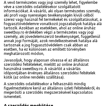
A vevő természetes vagy jogi személy lehet, figyelembe
véve a szerződés odaítélésekor szolgáltatott
információkat. A vásárló, aki olyan természetes személy,
aki profi vagy nyereséges tevékenységén kívüli célból
szerez vagy használ fel termékeket és szolgáltatásokat, a
fogyasztóvédelemre vonatkozó jogszabályok hatálya alá
tartozik. Azokban az esetekben, ahol az online áruház
sweetbuy.ro érdekében végzi a természetes vagy jogi
személy, aki jövedelemszerző tevékenységet, függetlenül
annak jogi formáját, azok rendelkezéseinek hatálya alá
tartoznak a jog fogyasztóvédelem csak abban az
esetben, ha ez különösen az említett törvényben
meghatározott módon,
Javasoljuk, hogy alaposan olvassa el az általános
szerződési feltételeket, mielőtt az online áruházat
használná sweetbuy.ro. A vásárlót a vásárlás
időpontjában érvényes általános szerződési feltételek
kötik (az online rendelés szállítása).
A szerződés odaítélésekor a felhasználó mindig
figyelmeztetésre kerül az általános üzleti feltételekről, és
megerősíti a szerződés megszerzésével kapcsolatos
ismereteit.
A szerződés megkötése