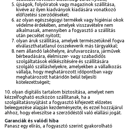
újságok, folyóiratok vagy magazinok szállítása,
kivéve az ilyen kiadványok kiadására vonatkozó
előfizetési szerződéseket;
az olyan egészségügyi termékek vagy higiéniai okok
védelme érdekében, amelyek visszavételre nem
alkalmasak, amennyiben a fogyasztó a szállítás
után pecsétet nyitott;
olyan áruk szállítása, amelyek természetüknél fogva
elválaszthatatlanul összekeverik más tárgyakkal;
nem állandó lakóhelyre, árufuvarozásra, járművek
bérbeadására, élelmiszer- vagy szabadidős
szolgáltatások előkészítésére és szállítására
szolgáló szálláshelyekre, amelyekben a vállalkozás
vállalja, hogy meghatározott időpontban vagy
meghatározott határidőn belül teljesíti
kötelezettségeit;
10. olyan digitális tartalom biztosítása, amelyet nem
kézzelfogható eszközön szállítanak, ha a
szolgáltatásnyújtást a fogyasztó kifejezett előzetes
beleegyezése alapján kezdeményezte, és ezzel hozzájárul
ahhoz, hogy elveszítse a szerződéstől való elállási jogát.
Garanciák és valódi hiba
Panasz egy elírás, a fogyasztó szerint gyakorolható