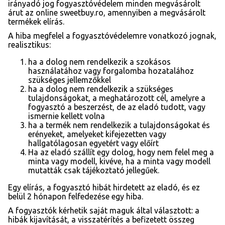
irányadó jog fogyasztóvédelem minden megvásárolt
árut az online sweetbuy.ro, amennyiben a megvásárolt
termékek elírás.
A hiba megfelel a fogyasztóvédelemre vonatkozó jognak,
realisztikus:
ha a dolog nem rendelkezik a szokásos
használatához vagy forgalomba hozatalához
szükséges jellemzőkkel
ha a dolog nem rendelkezik a szükséges
tulajdonságokat, a meghatározott cél, amelyre a
fogyasztó a beszerzést, de az eladó tudott, vagy
ismernie kellett volna
ha a termék nem rendelkezik a tulajdonságokat és
erényeket, amelyeket kifejezetten vagy
hallgatólagosan egyetért vagy előírt
Ha az eladó szállít egy dolog, hogy nem felel meg a
minta vagy modell, kivéve, ha a minta vagy modell
mutatták csak tájékoztató jellegűek.
Egy elírás, a fogyasztó hibát hirdetett az eladó, és ez
belül 2 hónapon felfedezése egy hiba.
A fogyasztók kérhetik saját maguk által választott: a
hibák kijavítását, a visszatérítés a befizetett összeg