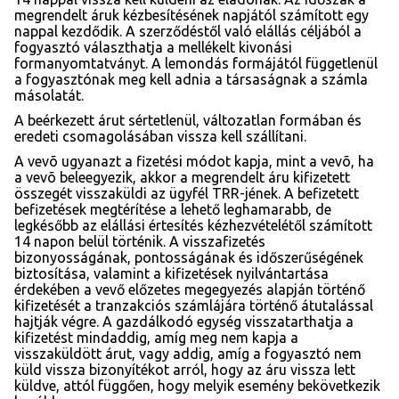
megrendelt áruk kézbesítésének napjától számított egy
nappal kezdődik. A szerződéstől való elállás céljából a
fogyasztó választhatja a mellékelt kivonási
formanyomtatványt. A lemondás formájától függetlenül
a fogyasztónak meg kell adnia a társaságnak a számla
másolatát.
A beérkezett árut sértetlenül, változatlan formában és
eredeti csomagolásában vissza kell szállítani.
A vevõ ugyanazt a fizetési módot kapja, mint a vevõ, ha
a vevõ beleegyezik, akkor a megrendelt áru kifizetett
összegét visszaküldi az ügyfél TRR-jének. A befizetett
befizetések megtérítése a lehető leghamarabb, de
legkésőbb az elállási értesítés kézhezvételétől számított
14 napon belül történik. A visszafizetés
bizonyosságának, pontosságának és időszerűségének
biztosítása, valamint a kifizetések nyilvántartása
érdekében a vevő előzetes megegyezés alapján történő
kifizetését a tranzakciós számlájára történő átutalással
hajtják végre. A gazdálkodó egység visszatarthatja a
kifizetést mindaddig, amíg meg nem kapja a
visszaküldött árut, vagy addig, amíg a fogyasztó nem
küld vissza bizonyítékot arról, hogy az áru vissza lett
küldve, attól függően, hogy melyik esemény bekövetkezik