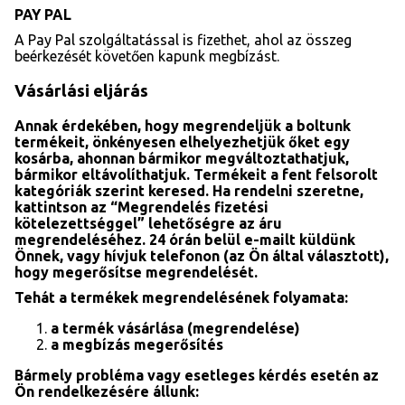
PAY PAL
A Pay Pal szolgáltatással is fizethet, ahol az összeg
beérkezését követően kapunk megbízást.
Vásárlási eljárás
Annak érdekében, hogy megrendeljük a boltunk
termékeit, önkényesen elhelyezhetjük őket egy
kosárba, ahonnan bármikor megváltoztathatjuk,
bármikor eltávolíthatjuk. Termékeit a fent felsorolt
kategóriák szerint keresed. Ha rendelni szeretne,
kattintson az “Megrendelés fizetési
kötelezettséggel” lehetőségre az áru
megrendeléséhez. 24 órán belül e-mailt küldünk
Önnek, vagy hívjuk telefonon (az Ön által választott),
hogy megerősítse megrendelését.
Tehát a termékek megrendelésének folyamata:
a termék vásárlása (megrendelése)
a megbízás megerősítés
Bármely probléma vagy esetleges kérdés esetén az
Ön rendelkezésére állunk: