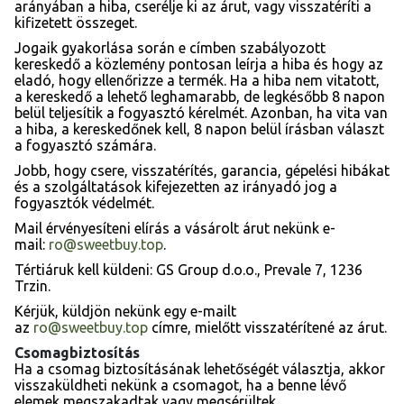
arányában a hiba, cserélje ki az árut, vagy visszatéríti a
kifizetett összeget.
Jogaik gyakorlása során e címben szabályozott
kereskedő a közlemény pontosan leírja a hiba és hogy az
eladó, hogy ellenőrizze a termék. Ha a hiba nem vitatott,
a kereskedő a lehető leghamarabb, de legkésőbb 8 napon
belül teljesítik a fogyasztó kérelmét. Azonban, ha vita van
a hiba, a kereskedőnek kell, 8 napon belül írásban választ
a fogyasztó számára.
Jobb, hogy csere, visszatérítés, garancia, gépelési hibákat
és a szolgáltatások kifejezetten az irányadó jog a
fogyasztók védelmét.
Mail érvényesíteni elírás a vásárolt árut nekünk e-
mail:
ro@sweetbuy.top
.
Tértiáruk kell küldeni: GS Group d.o.o., Prevale 7, 1236
Trzin.
Kérjük, küldjön nekünk egy e-mailt
az
ro@sweetbuy.top
címre, mielőtt visszatérítené az árut.
Csomagbiztosítás
Ha a csomag biztosításának lehetőségét választja, akkor
visszaküldheti nekünk a csomagot, ha a benne lévő
elemek megszakadtak vagy megsérültek.