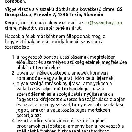
korábban.
Vigye vissza a visszaküldött árut a következő címre:
GS
Group d.o.o, Prevale 7, 1236 Trzin, Slovenia
Kérjük, küldjön nekünk egy e-mailt az
ro@sweetbuy.top
címre, mielőtt visszatérítené az árut.
Hacsak a felek másként nem állapodnak meg, a
fogyasztónak nem áll módjában visszavonni a
szerződést:
a fogyasztó pontos utasításainak megfelelően
előállított és személyes szükségleteinek megfelelően
alakított termékekre;
olyan termékek esetében, amelyek könnyen
romlandóak vagy a lejárati időn belül lejárnak;
olyan szolgáltatások nyújtása, amelyekben a
vállalkozás teljes mértékben eleget tesz a
szerződésnek és a szolgáltatás nyújtásának a
fogyasztó kifejezett előzetes hozzájárulása alapján
és azzal a beleegyezéssel, hogy elveszíti az elállási
jogot, amikor a vállalkozás teljes mértékben
betartja azt;
lezárt audio- vagy video- és számítógépes
programok biztosítása, amennyiben a fogyasztó a
szállítást követően biztonsági zárat nyitott;