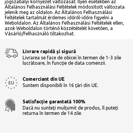
jogszabályi környezet változását. Ilyen esetekben az
Általános Felhasználási Feltételek módosított változata
jelenik meg az oldalon. Az Általános Felhasználási
Feltételek tartalmát érdemes időről-időre figyelni a
Weboldalon. Az Általános Felhasználási Feltételek ellen,
azok Weboldalon történő közzétételét követően, a
Vásárló/Felhasználó tiltakozhat.
Livrare rapidă și sigură
Livrarea se face de obicei în termen de 1-3 zile
lucrătoare, în funcție de data comenzii.
Comerciant din UE
Suntem disponibili în 16 țări din UE.
Satisfacție garantată 100%
Dacă nu sunteți mulțumit de produs, îl puteți
returna în termen de 14 zile.