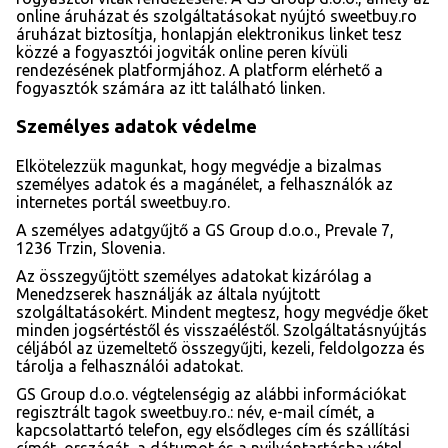
online áruházat és szolgáltatásokat nyújtó sweetbuy.ro
áruházat biztosítja, honlapján elektronikus linket tesz
közzé a fogyasztói jogviták online peren kívüli
rendezésének platformjához. A platform elérhető a
fogyasztók számára az itt található linken.
Személyes adatok védelme
Elkötelezzük magunkat, hogy megvédje a bizalmas
személyes adatok és a magánélet, a felhasználók az
internetes portál sweetbuy.ro.
A személyes adatgyűjtő a GS Group d.o.o., Prevale 7,
1236 Trzin, Slovenia.
Az összegyűjtött személyes adatokat kizárólag a
Menedzserek használják az általa nyújtott
szolgáltatásokért. Mindent megtesz, hogy megvédje őket
minden jogsértéstől és visszaéléstől. Szolgáltatásnyújtás
céljából az üzemeltető összegyűjti, kezeli, feldolgozza és
tárolja a felhasználói adatokat.
GS Group d.o.o. végtelenségig az alábbi információkat
regisztrált tagok sweetbuy.ro.: név, e-mail címét, a
kapcsolattartó telefon, egy elsődleges cím és szállítási
címét, országát, a dátumot és a nyilvántartásba vétel