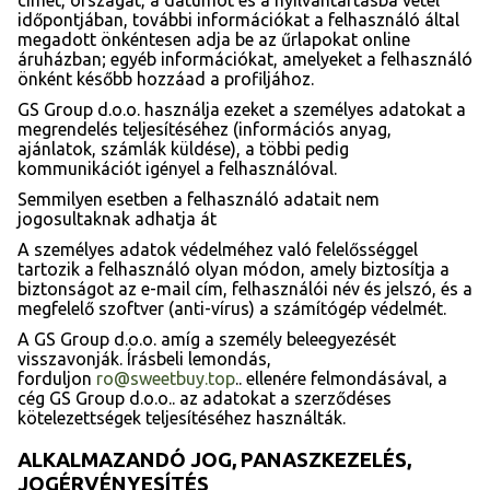
időpontjában, további információkat a felhasználó által
megadott önkéntesen adja be az űrlapokat online
áruházban; egyéb információkat, amelyeket a felhasználó
önként később hozzáad a profiljához.
GS Group d.o.o. használja ezeket a személyes adatokat a
megrendelés teljesítéséhez (információs anyag,
ajánlatok, számlák küldése), a többi pedig
kommunikációt igényel a felhasználóval.
Semmilyen esetben a felhasználó adatait nem
jogosultaknak adhatja át
A személyes adatok védelméhez való felelősséggel
tartozik a felhasználó olyan módon, amely biztosítja a
biztonságot az e-mail cím, felhasználói név és jelszó, és a
megfelelő szoftver (anti-vírus) a számítógép védelmét.
A GS Group d.o.o. amíg a személy beleegyezését
visszavonják. Írásbeli lemondás,
forduljon
ro@sweetbuy.top
.. ellenére felmondásával, a
cég GS Group d.o.o.. az adatokat a szerződéses
kötelezettségek teljesítéséhez használták.
ALKALMAZANDÓ JOG, PANASZKEZELÉS,
JOGÉRVÉNYESÍTÉS