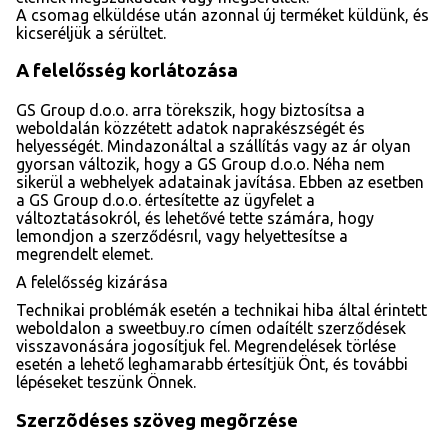
A csomag elküldése után azonnal új terméket küldünk, és
kicseréljük a sérültet.
A felelősség korlátozása
GS Group d.o.o. arra törekszik, hogy biztosítsa a
weboldalán közzétett adatok naprakészségét és
helyességét. Mindazonáltal a szállítás vagy az ár olyan
gyorsan változik, hogy a GS Group d.o.o. Néha nem
sikerül a webhelyek adatainak javítása. Ebben az esetben
a GS Group d.o.o. értesítette az ügyfelet a
változtatásokról, és lehetővé tette számára, hogy
lemondjon a szerződésrıl, vagy helyettesítse a
megrendelt elemet.
A felelősség kizárása
Technikai problémák esetén a technikai hiba által érintett
weboldalon a sweetbuy.ro címen odaítélt szerződések
visszavonására jogosítjuk fel. Megrendelések törlése
esetén a lehető leghamarabb értesítjük Önt, és további
lépéseket teszünk Önnek.
Szerzõdéses szöveg megõrzése