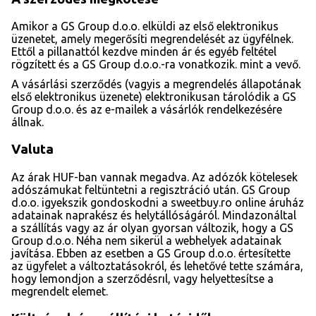
Amikor a GS Group d.o.o. elküldi az első elektronikus
üzenetet, amely megerősíti megrendelését az ügyfélnek.
Ettől a pillanattól kezdve minden ár és egyéb feltétel
rögzített és a GS Group d.o.o.-ra vonatkozik. mint a vevő.
A vásárlási szerződés (vagyis a megrendelés állapotának
első elektronikus üzenete) elektronikusan tárolódik a GS
Group d.o.o. és az e-mailek a vásárlók rendelkezésére
állnak.
Valuta
Az árak HUF-ban vannak megadva. Az adózók kötelesek
adószámukat feltüntetni a regisztráció után. GS Group
d.o.o. igyekszik gondoskodni a sweetbuy.ro online áruház
adatainak naprakész és helytállóságáról. Mindazonáltal
a szállítás vagy az ár olyan gyorsan változik, hogy a GS
Group d.o.o. Néha nem sikerül a webhelyek adatainak
javítása. Ebben az esetben a GS Group d.o.o. értesítette
az ügyfelet a változtatásokról, és lehetővé tette számára,
hogy lemondjon a szerződésrıl, vagy helyettesítse a
megrendelt elemet.