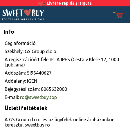
Livrare rapidă și sigură
Info
Céginformáció
Székhely: GS Group d.o.o.
A regisztrációért felelős: AJPES (Cesta v Kleče 12, 1000
Ljubljana)
Adószám: SI96440627
Adóalany: IGEN
Bejegyzési szám: 8065632000
E-mail:
ro@sweetbuy.top
Üzleti feltételek
A GS Group d.o.o. és az ügyfelek online áruházunkon
keresztül sweetbuy.ro