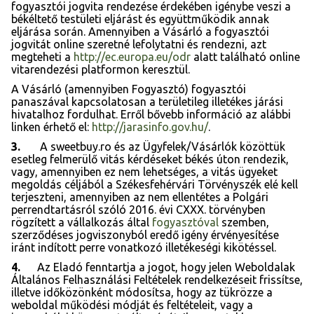
fogyasztói jogvita rendezése érdekében igénybe veszi a
békéltető testületi eljárást és együttműködik annak
eljárása során. Amennyiben a Vásárló a fogyasztói
jogvitát online szeretné lefolytatni és rendezni, azt
megteheti a
http://ec.europa.eu/odr
alatt található online
vitarendezési platformon keresztül.
A Vásárló (amennyiben Fogyasztó) fogyasztói
panaszával kapcsolatosan a területileg illetékes járási
hivatalhoz fordulhat. Erről bővebb információ az alábbi
linken érhető el:
http://jarasinfo.gov.hu/
.
3.
A sweetbuy.ro és az Ügyfelek/Vásárlók közöttük
esetleg felmerülő vitás kérdéseket békés úton rendezik,
vagy, amennyiben ez nem lehetséges, a vitás ügyeket
megoldás céljából a Székesfehérvári Törvényszék elé kell
terjeszteni, amennyiben az nem ellentétes a Polgári
perrendtartásról szóló 2016. évi CXXX. törvényben
rögzített a vállalkozás által
fogyasztóval
szemben,
szerződéses jogviszonyból eredő igény érvényesítése
iránt indított perre vonatkozó illetékeségi kikötéssel.
4.
Az Eladó fenntartja a jogot, hogy jelen Weboldalak
Általános Felhasználási Feltételek rendelkezéseit frissítse,
illetve időközönként módosítsa, hogy az tükrözze a
weboldal működési módját és feltételeit, vagy a