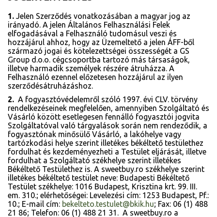
1.
Jelen Szerződés vonatkozásában a magyar jog az
irányadó. A jelen Általános Felhasználási Felek
elfogadásával a Felhasználó tudomásul veszi és
hozzájárul ahhoz, hogy az Üzemeltető a jelen ÁFF-ből
származó jogai és kötelezettségei összességét a GS
Group d.o.o. cégcsoportba tartozó más társaságok,
illetve harmadik személyek részére átruházza. A
Felhasználó ezennel előzetesen hozzájárul az ilyen
szerződésátruházáshoz.
2.
A fogyasztóvédelemről szóló 1997. évi CLV. törvény
rendelkezéseinek megfelelően, amennyiben Szolgáltató és
Vásárló között esetlegesen fennálló fogyasztói jogvita
Szolgáltatóval való tárgyalások során nem rendeződik, a
fogyasztónak minősülő Vásárló, a lakóhelye vagy
tartózkodási helye szerint illetékes békéltető testülethez
fordulhat és kezdeményezheti a Testület eljárását, illetve
fordulhat a Szolgáltató székhelye szerint illetékes
Békéltető Testülethez is. A sweetbuy.ro székhelye szerint
illetékes békéltető testület neve: Budapesti Békéltető
Testület székhelye: 1016 Budapest, Krisztina krt. 99. III.
em. 310.; elérhetőségei: Levelezési cím: 1253 Budapest, Pf.:
10.; E-mail cím:
bekelteto.testulet@bkik.hu
; Fax: 06 (1) 488
21 86; Telefon: 06 (1) 488 21 31. A sweetbuy.ro a