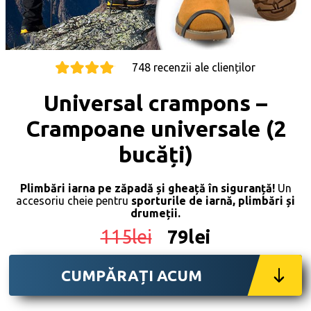
748 recenzii ale clienților
Universal crampons –
Crampoane universale (2
bucăți)
Plimbări iarna pe zăpadă și gheață în siguranță!
Un
accesoriu cheie pentru
sporturile de iarnă, plimbări și
drumeții.
115lei
79lei
CUMPĂRAȚI ACUM