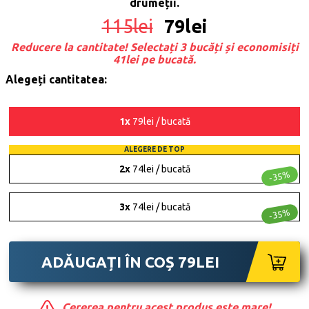
drumeții.
115
lei
79
lei
Reducere la cantitate! Selectați 3 bucăți și economisiți
41lei pe bucată.
Alegeți cantitatea:
1x
79lei / bucată
ALEGERE DE TOP
2x
74lei / bucată
-35%
3x
74lei / bucată
-35%
ADĂUGAȚI ÎN COȘ
79
LEI
Cererea pentru acest produs este mare!